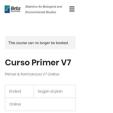
Statistics for Biological and
Environmental Studies
This course can no longer be booked.
Curso Primer V7
Primer & Permanova V7 Online
Según
el
Ended
E
Según el plan
plan
n
d
Online
e
d