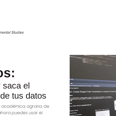
nmental Studies
os:
 saca el
de tus datos
ea académica, agraria, de
 ahora puedes usar el