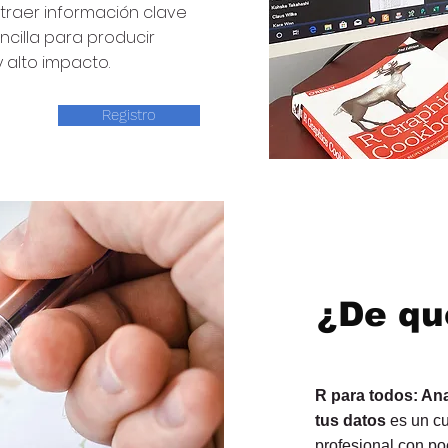
traer información clave
cilla para producir
y alto impacto.
Registro
¿De qu
R para todos: An
tus datos
es un c
profesional con po